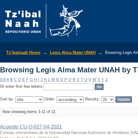
Browsing Legis Alma Mater UNAH by Ti
Tz'ibalnaah Home
→
Legis Alma Mater UNAH
→
Browsing Legis Al
Browsing Legis Alma Mater UNAH by Ti
0-9
A
B
C
D
E
F
G
H
I
J
K
L
M
N
O
P
Q
R
S
T
U
V
W
X
Y
Z
Or enter first few letters:
Sort by:
Order:
Results:
Now showing items 1-11 of 11
Acuerdo CU-O-027-04-2021
Consejo Universitario de la Universidad Nacional Autónoma de Honduras (U