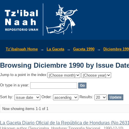
Browsing Diciembre 1990 by Issue Dat
Tz'ibalnaah Home
→
La Gaceta
→
Gaceta 1990
→
Diciembre 199
Browsing Diciembre 1990 by Issue Dat
Jump to a point in the index:
Or type in a year:
Sort by:
Order:
Results:
Now showing items 1-1 of 1
La Gaceta Diario Oficial de la República de Honduras (No.2631
Unknown author
(
Tegucigalpa, Honduras:Tipografia Nacional.
,
1990-12-10
)