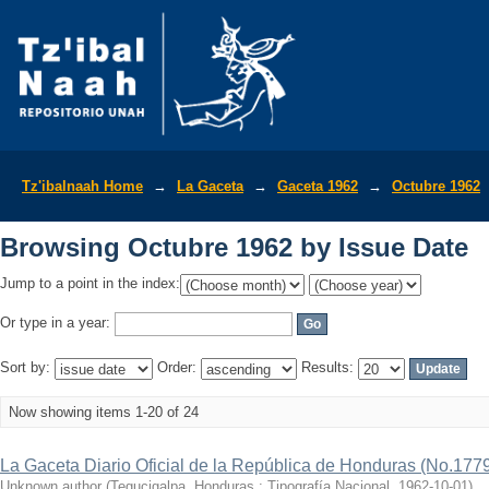
Browsing Octubre 1962 by Issue Date
Tz'ibalnaah Home
→
La Gaceta
→
Gaceta 1962
→
Octubre 1962
Browsing Octubre 1962 by Issue Date
Jump to a point in the index:
Or type in a year:
Sort by:
Order:
Results:
Now showing items 1-20 of 24
La Gaceta Diario Oficial de la República de Honduras (No.177
Unknown author
(
Tegucigalpa, Honduras : Tipografía Nacional
,
1962-10-01
)