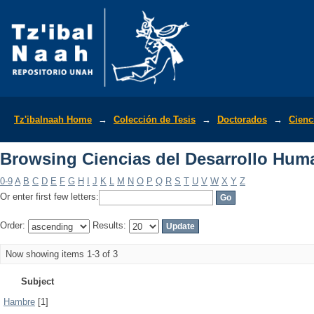
Browsing Ciencias del Desarrollo Hum
Tz'ibalnaah Home
→
Colección de Tesis
→
Doctorados
→
Cienc
Browsing Ciencias del Desarrollo Hum
0-9
A
B
C
D
E
F
G
H
I
J
K
L
M
N
O
P
Q
R
S
T
U
V
W
X
Y
Z
Or enter first few letters:
Order:
Results:
Now showing items 1-3 of 3
Subject
Hambre
[1]