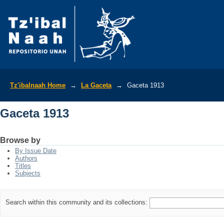
Gaceta 1913
Tz'ibalnaah Home
→
La Gaceta
→
Gaceta 1913
Gaceta 1913
Browse by
By Issue Date
Authors
Titles
Subjects
Search within this community and its collections: