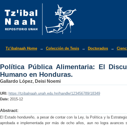
Política Pública Alimentaria: El Discu
Tz'ibalnaah Home
→
Colección de Tesis
→
Doctorados
→
Cienc
Política Pública Alimentaria: El Disc
Humano en Honduras.
Gallardo López, Deisi Noemi
URI:
https://tzibalnaah.unah.edu.hn/handle/123456789/18349
Date:
2015-12
Abstract:
El Estado hondureño, a pesar de contar con la Ley, la Política y la Estrategi
aprobada e implementada por más de ocho años, aun no logra avances sus