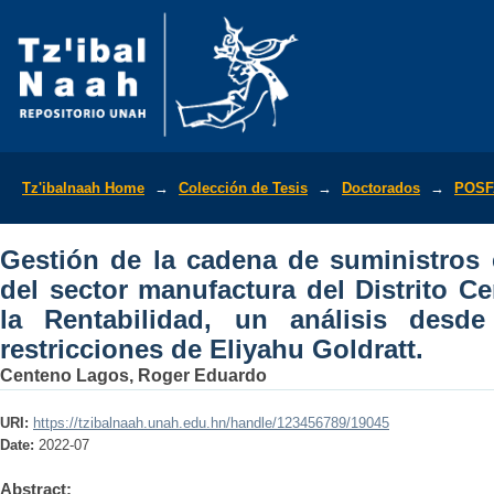
Gestión de la cadena de suministros 
Tz'ibalnaah Home
→
Colección de Tesis
→
Doctorados
→
POSF
del Distrito Central y su efecto en la 
Las restricciones de Eliyahu Goldratt.
Gestión de la cadena de suministros
del sector manufactura del Distrito Ce
la Rentabilidad, un análisis desd
restricciones de Eliyahu Goldratt.
Centeno Lagos, Roger Eduardo
URI:
https://tzibalnaah.unah.edu.hn/handle/123456789/19045
Date:
2022-07
Abstract: